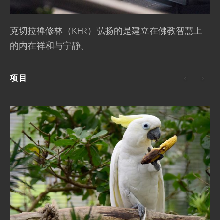
克切拉禅修林（KFR）弘扬的是建立在佛教智慧上
的内在祥和与宁静。
项目