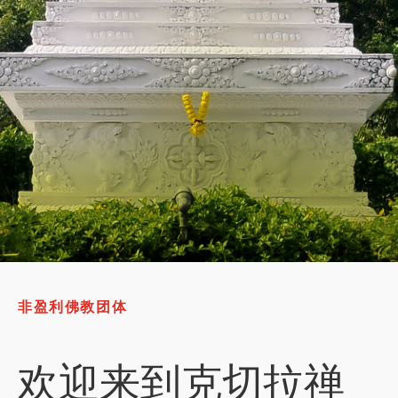
非盈利佛教团体
欢迎来到克切拉禅