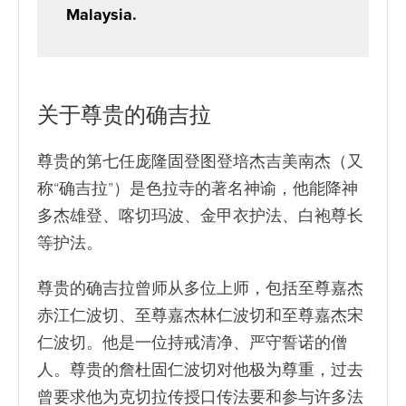
Malaysia.
关于尊贵的确吉拉
尊贵的第七任庞隆固登图登培杰吉美南杰（又
称“确吉拉”）是色拉寺的著名神谕，他能降神
多杰雄登、喀切玛波、金甲衣护法、白袍尊长
等护法。
尊贵的确吉拉曾师从多位上师，包括至尊嘉杰
赤江仁波切、至尊嘉杰林仁波切和至尊嘉杰宋
仁波切。他是一位持戒清净、严守誓诺的僧
人。尊贵的詹杜固仁波切对他极为尊重，过去
曾要求他为克切拉传授口传法要和参与许多法