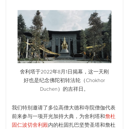
舍利塔于2022年8月1日揭幕，这一天刚
好也是纪念佛陀初转法轮（Chokhor
Duchen）的吉祥日。
我们特别邀请了多位高僧大德和寺院僧伽代表
前来参与一项开光加持大典，为舍利塔和
詹杜
固仁波切舍利殿
内的杜固扎巴坚赞圣塔和詹杜