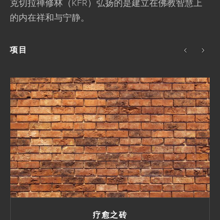
克切拉禅修林（KFR）弘扬的是建立在佛教智慧上
的内在祥和与宁静。
项目
疗愈之砖