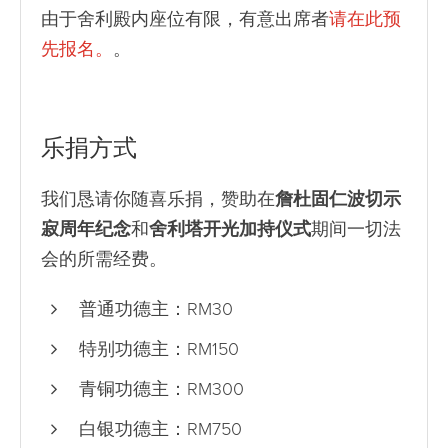
由于舍利殿内座位有限，有意出席者
请在此预
先报名。
。
乐捐方式
我们恳请你随喜乐捐，赞助在
詹杜固仁波切示
寂周年纪念
和
舍利塔开光加持仪式
期间一切法
会的所需经费。
普通功德主：RM30
特别功德主：RM150
青铜功德主：RM300
白银功德主：RM750